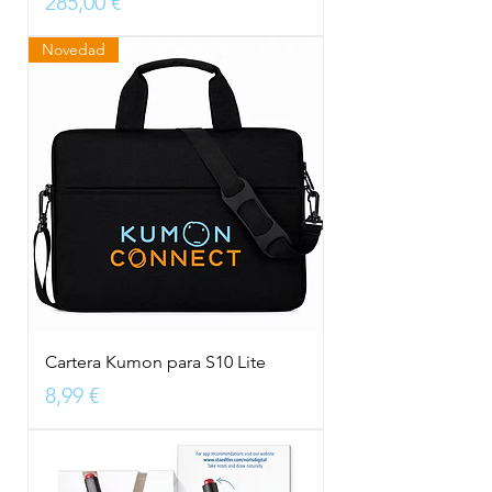
Precio
285,00 €
Novedad
Cartera Kumon para S10 Lite
Precio
8,99 €