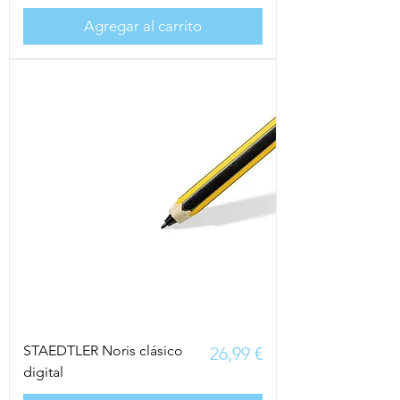
Agregar al carrito
STAEDTLER Noris clásico
Precio
26,99 €
digital