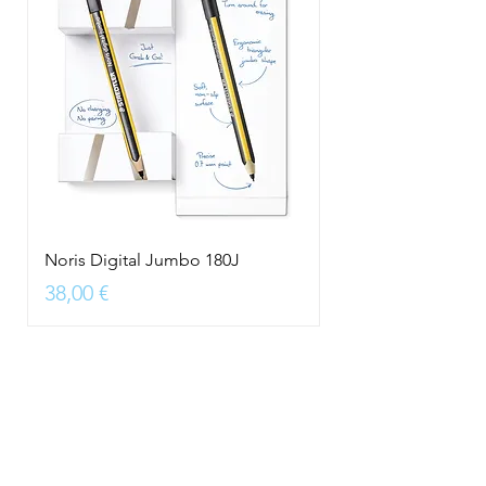
Noris Digital Jumbo 180J
Precio
38,00 €