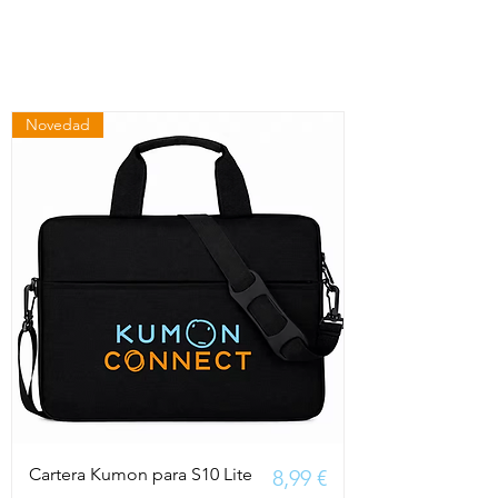
Novedad
Cartera Kumon para S10 Lite
Precio
8,99 €