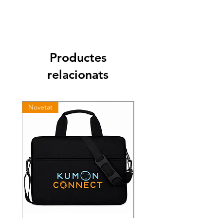
Detall
Pantalla
10,9" TFT, 2112 x 1320 (WUXGA+), 90 Hz
Processador
Octa-Core (2,4 GHz + 2,0 GHz)
Productes
RAM
6 GB
relacionats
Emmagatzematge
128 GB intern, ampliable per microSD fins a
2 TB
Novetat
Bateria
8 000 mAh, càrrega ràpida USB-C 20 W
Cambres
Del darrere: 8 MP, Frontal: 5 MP
Vídeo
Enregistrament FHD (1920 x 1080) @30 fps /
reproducció fins a UHD 4K (3840 x 2160) @30
fps
Connectivitat
Wi-Fi 6 (802.11ax), Bluetooth 5.3, USB 2.0
Tipus C, Wi-Fi Direct