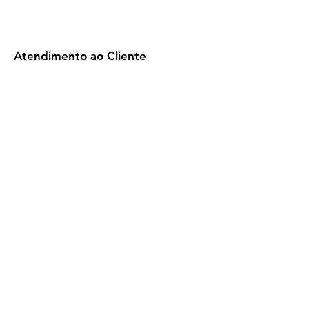
Atendimento ao Cliente
Contacto
Sobre a
Gestão de seguros
Política e condições
Termos e condiçõe
​Aviso Legal
Condições de seguro